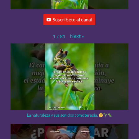
Suscríbete al canal
Next
»
1
/
81
La naturaleza y sus sonidos como terapia.