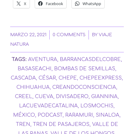
X
Facebook
WhatsApp
/
/
MARZO 22, 2021
0 COMMENTS
BY
VIAJE
NATURA
TAGS:
AVENTURA
,
BARRANCASDELCOBRE
,
BASASEACHI
,
BOMBAS DE SEMILLAS
,
CASCADA
,
CÉSAR
,
CHEPE
,
CHEPEEXPRESS
,
CHIHUAHUA
,
CREANDOCONSCIENCIA
,
CREEL
,
CUEVA
,
DIVISADERO
,
GIANNINA
,
LACUEVADECATALINA
,
LOSMOCHIS
,
MÉXICO
,
PODCAST
,
RARAMURI
,
SINALOA
,
TREN
,
TREN DE PASAJEROS
,
VALLE DE
LAS RANAS
,
VALLE DE LOS HONGOS
,