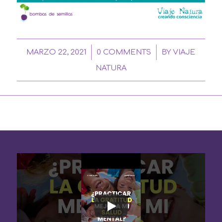
/
/
MARZO 22, 2021
0 COMMENTS
BY
VIAJE
NATURA