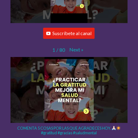
Suscríbete al canal
Next
»
1
/
80
COMENTA 5 COSAS POR LAS QUE AGRADECES HOY.
#gratitud #gracias #saludmental