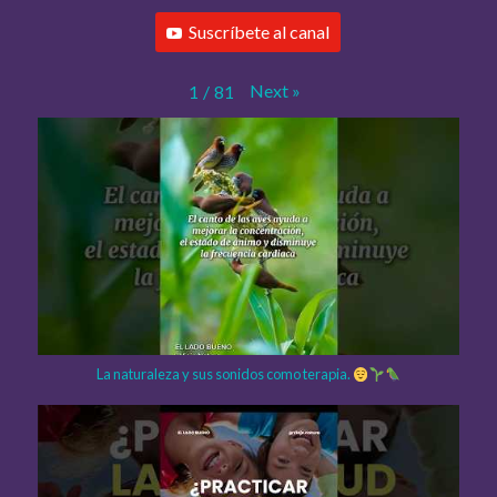
Suscríbete al canal
Next
»
1
/
81
La naturaleza y sus sonidos como terapia.