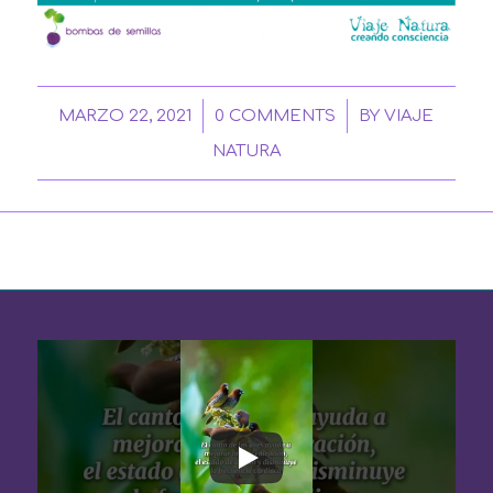
/
/
MARZO 22, 2021
0 COMMENTS
BY
VIAJE
NATURA