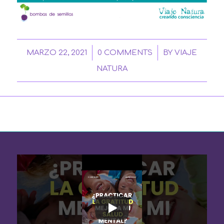
/
/
MARZO 22, 2021
0 COMMENTS
BY
VIAJE
NATURA