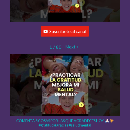
Suscríbete al canal
Next
»
1
/
80
COMENTA 5 COSAS POR LAS QUE AGRADECES HOY.
#gratitud #gracias #saludmental