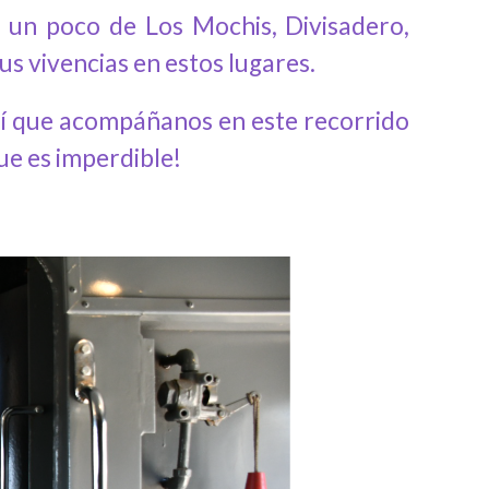
o un poco de Los Mochis, Divisadero,
s vivencias en estos lugares.
así que acompáñanos en este recorrido
ue es imperdible!