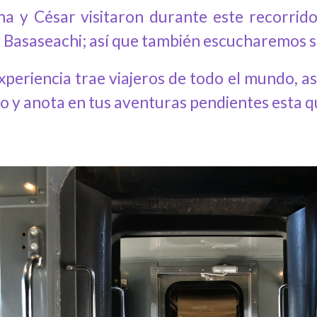
na y César visitaron durante este recorrid
y Basaseachi; así que también escucharemos su
experiencia trae viajeros de todo el mundo, 
o y anota en tus aventuras pendientes esta q