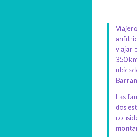
Viajero
anfitr
viajar 
350 km
ubicad
Barran
Las fa
dos est
conside
montañ