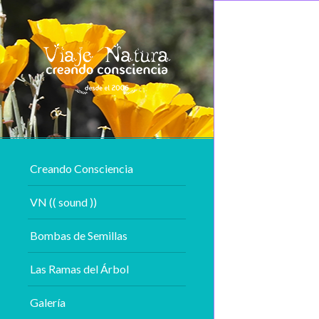
Creando Consciencia
VN (( sound ))
Bombas de Semillas
Las Ramas del Árbol
Galería