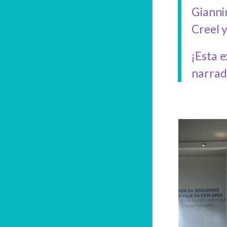
Gianni
Creel 
¡Esta 
narrad