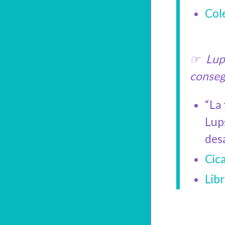
Cole
☞ Lups
conseg
“La 
Lup
desa
Cica
Lib