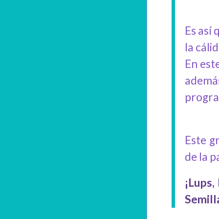
Es así
la cál
En este
además
progra
Este g
de la 
¡Lups,
Semill