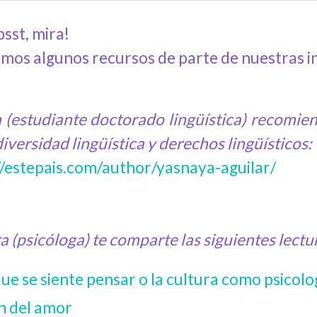
 psst, mira!
amos algunos recursos de parte de nuestras i
 (estudiante doctorado lingüística) recomie
iversidad lingüística y derechos lingüísticos:
//estepais.com/author/yasnaya-aguilar/
(psicóloga) te comparte las siguientes lectur
ue se siente pensar o la cultura como psicolog
in del amor