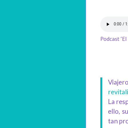
Podcast ‘El 
Viajer
revital
La res
ello, 
tan pr