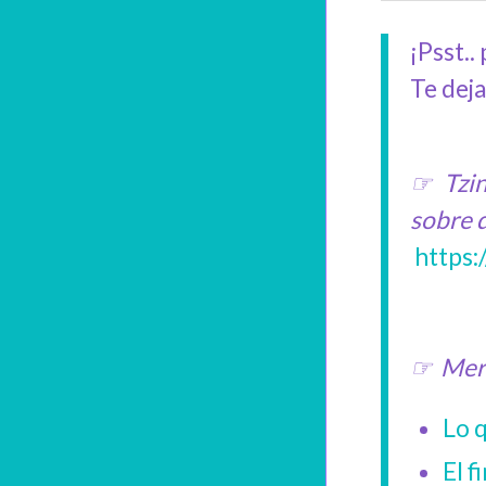
¡Psst..
Te dej
☞ Tzin
sobre d
https:
☞ Mera 
Lo q
El f