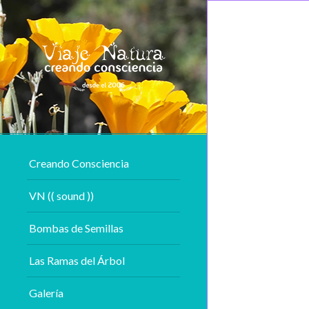
Creando Consciencia
VN (( sound ))
Bombas de Semillas
Las Ramas del Árbol
Galería