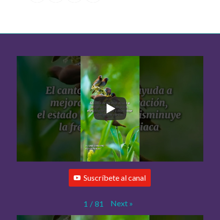
Suscríbete al canal
Next
»
1
/
81