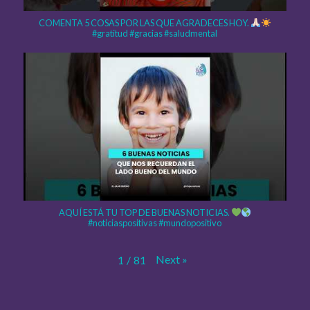
COMENTA 5 COSAS POR LAS QUE AGRADECES HOY.
#gratitud #gracias #saludmental
AQUÍ ESTÁ TU TOP DE BUENAS NOTICIAS.
#noticiaspositivas #mundopositivo
Next
»
1
/
81