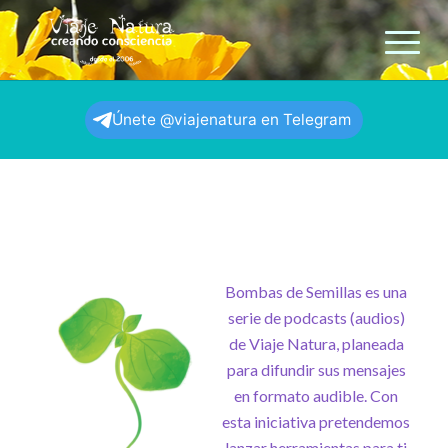
Únete @viajenatura en Telegram
Bombas de Semillas es una
serie de podcasts (audios)
de Viaje Natura, planeada
para difundir sus mensajes
en formato audible. Con
esta iniciativa pretendemos
lanzar herramientas para ti