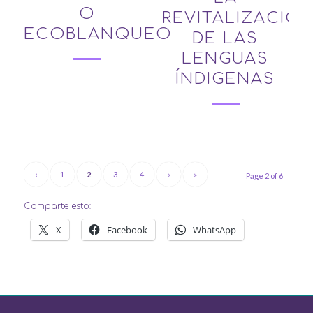
O
REVITALIZACIÓ
ECOBLANQUEO
DE LAS
LENGUAS
ÍNDIGENAS
‹
1
2
3
4
›
»
Page 2 of 6
Comparte esto:
X
Facebook
WhatsApp