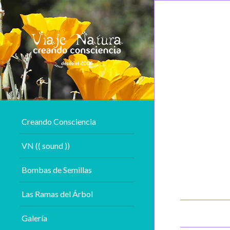
Creando Consciencia
VN (( sound ))
Bombas de Semillas
Las Ramas del Árbol
Galería