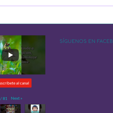
SÍGUENOS EN FACE
uscríbete al canal
Next
»
/
81