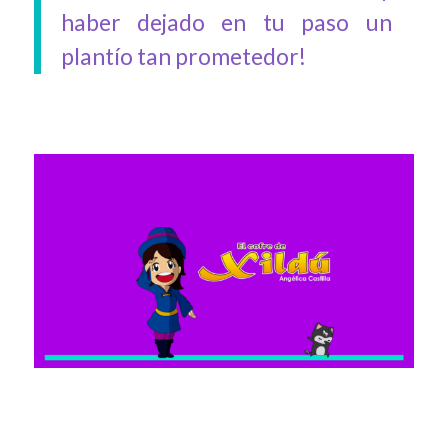
haber dejado en tu paso un
plantío tan prometedor!