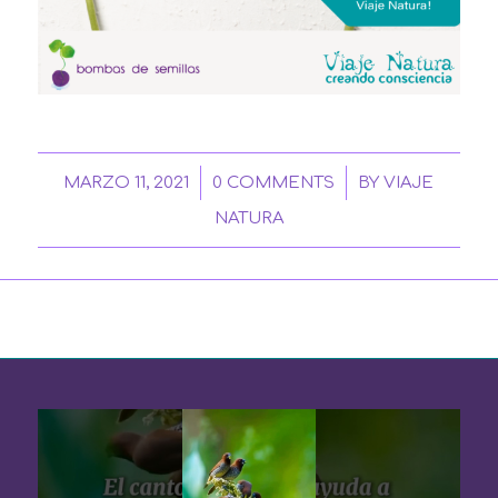
/
/
MARZO 11, 2021
0 COMMENTS
BY
VIAJE
NATURA