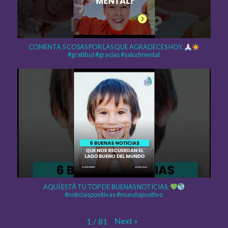
COMENTA 5 COSAS POR LAS QUE AGRADECES HOY.
#gratitud #gracias #saludmental
AQUÍ ESTÁ TU TOP DE BUENAS NOTICIAS.
#noticiaspositivas #mundopositivo
Next
»
1
/
81