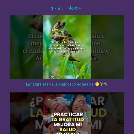
Next
»
1
/
81
La naturaleza y sus sonidos como terapia.