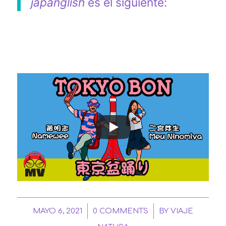
ja
panglish
es el siguiente:
/
/
MAYO 6, 2021
0 COMMENTS
BY
VIAJE