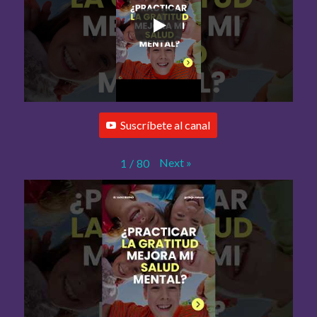
Suscríbete al canal
Next
»
1
/
80