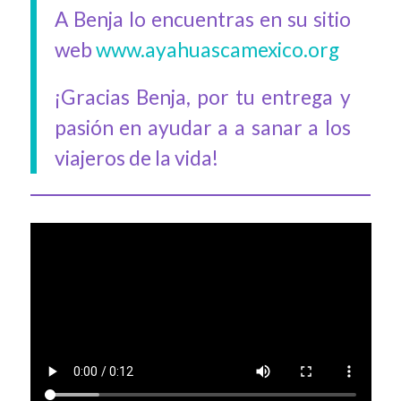
A Benja lo encuentras en su sitio
web
www.ayahuascamexico.org
¡Gracias Benja, por tu entrega y
pasión en ayudar a a sanar a los
viajeros de la vida!