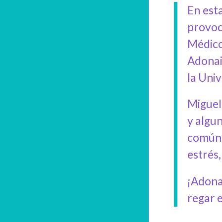
En est
provoc
Médico
Adonai
la Uni
Miguel 
y algu
común 
estrés
¡Adona
regar 