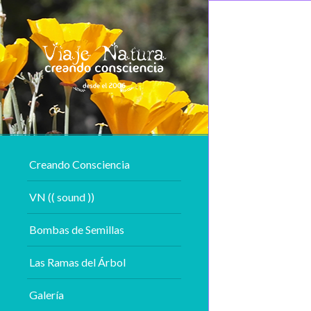
Creando Consciencia
VN (( sound ))
Bombas de Semillas
Las Ramas del Árbol
Galería