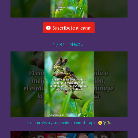
Suscríbete al canal
Next
»
1
/
81
La naturaleza y sus sonidos como terapia.