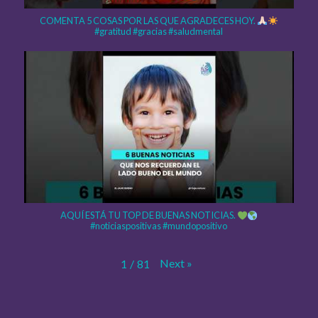
COMENTA 5 COSAS POR LAS QUE AGRADECES HOY.
#gratitud #gracias #saludmental
AQUÍ ESTÁ TU TOP DE BUENAS NOTICIAS.
#noticiaspositivas #mundopositivo
Next
»
1
/
81