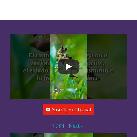
Suscríbete al canal
Next
»
1
/
81