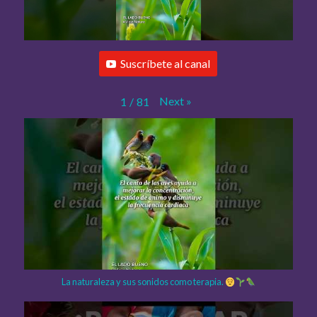
Suscríbete al canal
Next
»
1
/
81
La naturaleza y sus sonidos como terapia.