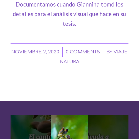
Documentamos cuando Giannina tomó los
detalles para el análisis visual que hace en su
tesis.
/
/
NOVIEMBRE 2, 2020
0 COMMENTS
BY
VIAJE
NATURA