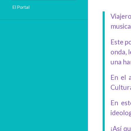
El Portal
Viajero
musica
Este p
onda, l
una ha
En el 
Cultur
En est
ideolo
¡Así q