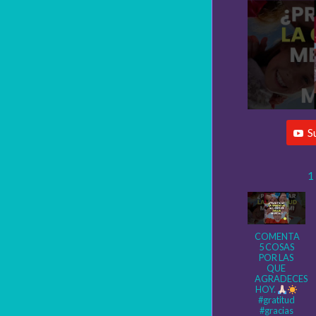
S
1
COMENTA
5 COSAS
POR LAS
QUE
AGRADECES
HOY.
#gratitud
#gracias