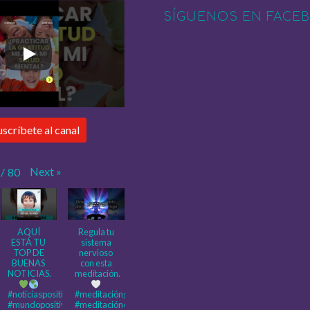
SÍGUENOS EN FACE
uscríbete al canal
Next
»
/
80
AQUÍ
Regula tu
ESTÁ TU
sistema
TOP DE
nervioso
BUENAS
con esta
NOTICIAS.
meditación.
#noticiaspositivas
#meditaciónguiada
#mundopositivo
#meditacióncorta