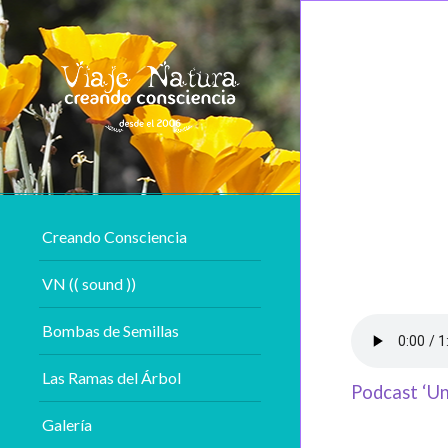
Creando Consciencia
VN (( sound ))
Bombas de Semillas
Las Ramas del Árbol
Podcast ‘Un
Galería