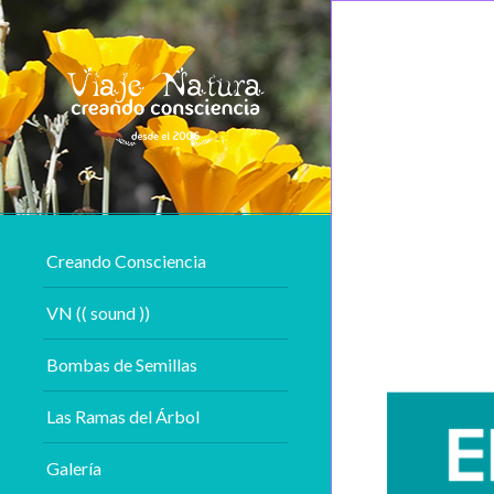
Creando Consciencia
VN (( sound ))
Bombas de Semillas
Las Ramas del Árbol
Galería