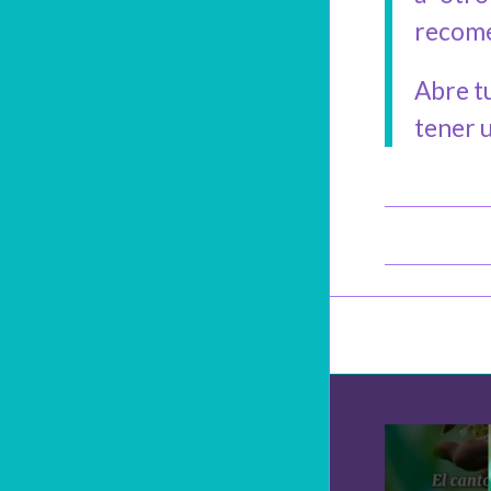
recome
Abre t
tener 