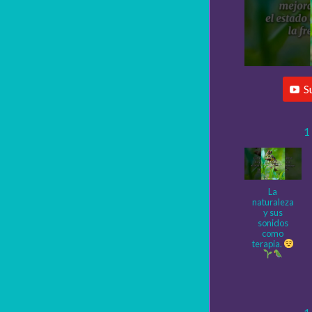
S
1
La
naturaleza
y sus
sonidos
como
terapia.