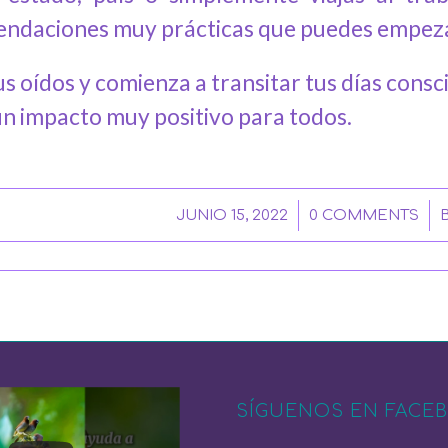
ndaciones muy prácticas que puedes empezar
us oídos y comienza a transitar tus días cons
un impacto muy positivo para todos.
/
/
JUNIO 15, 2022
0 COMMENTS
SÍGUENOS EN FACE