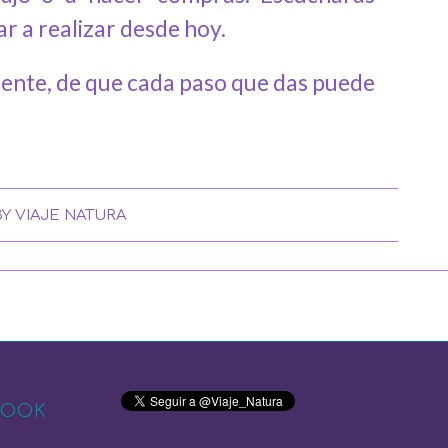
 a realizar desde hoy.
ciente, de que cada paso que das puede
BY
VIAJE NATURA
BOOK