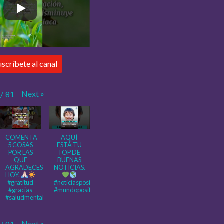
uscríbete al canal
Next
»
/
81
COMENTA
AQUÍ
5 COSAS
ESTÁ TU
POR LAS
TOP DE
QUE
BUENAS
AGRADECES
NOTICIAS.
HOY.
#gratitud
#noticiaspositivas
#gracias
#mundopositivo
#saludmental
Next
»