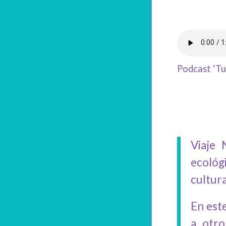
Podcast ‘Tu
Viaje 
ecológ
cultura
En est
a otro