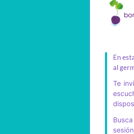
En est
al ger
Te inv
escuc
dispos
Busca 
sesión