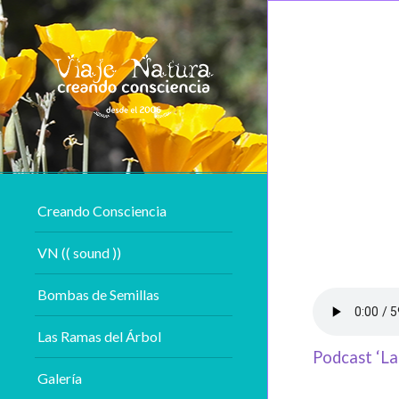
Creando Consciencia
VN (( sound ))
Bombas de Semillas
Las Ramas del Árbol
Podcast ‘La
Galería