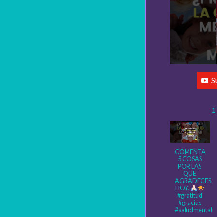
S
1
COMENTA
5 COSAS
POR LAS
QUE
AGRADECES
HOY.
#gratitud
#gracias
#saludmental