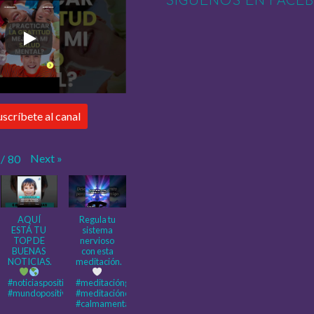
SÍGUENOS EN FACE
uscríbete al canal
Next
»
/
80
AQUÍ
Regula tu
ESTÁ TU
sistema
TOP DE
nervioso
BUENAS
con esta
NOTICIAS.
meditación.
#noticiaspositivas
#meditaciónguiada
#mundopositivo
#meditacióncorta
#calmamental