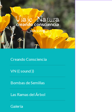
Creando Consciencia
VN (( sound ))
Bombas de Semillas
Las Ramas del Árbol
Galería