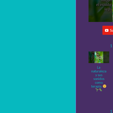
S
1
La
naturaleza
y sus
sonidos
como
terapia.
1