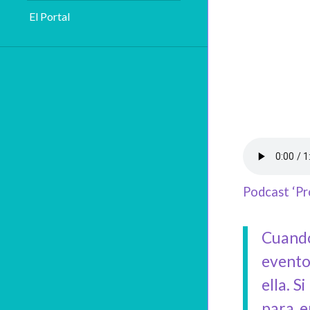
El Portal
Podcast ‘Pr
Cuando
evento
ella. S
para e