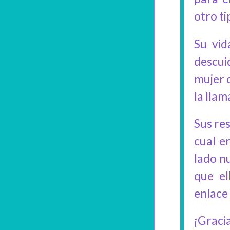
otro t
Su vid
descuid
mujer d
la lla
Sus re
cual e
lado n
que el
enlace
¡Grac