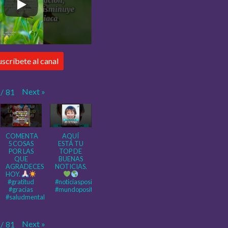
uscríbete al canal
Next
»
/
81
COMENTA
AQUÍ
5 COSAS
ESTÁ TU
POR LAS
TOP DE
QUE
BUENAS
AGRADECES
NOTICIAS.
HOY.
#gratitud
#noticiaspositivas
#gracias
#mundopositivo
#saludmental
Next
»
/
81