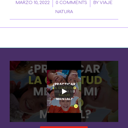
/
/
MARZO 10, 2022
0 COMMENTS
BY
VIAJE
NATURA