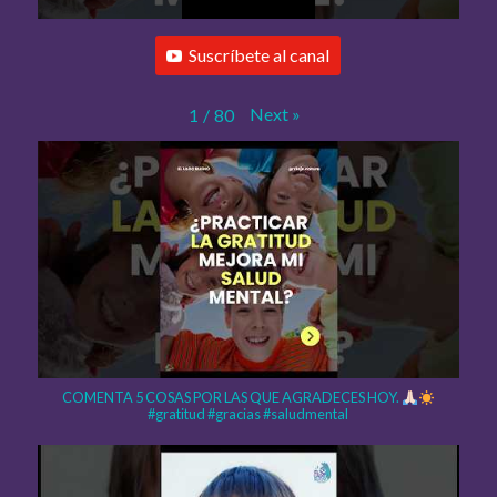
Suscríbete al canal
Next
»
1
/
80
COMENTA 5 COSAS POR LAS QUE AGRADECES HOY.
#gratitud #gracias #saludmental