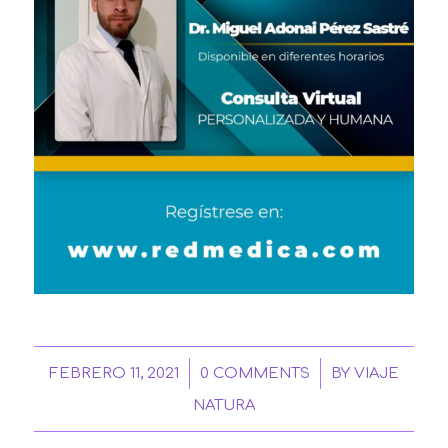
/
/
FEBRERO 11, 2021
0 COMMENTS
BY
VIAJE
NATURA