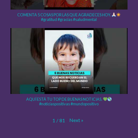
COMENTA 5 COSAS POR LAS QUE AGRADECES HOY.
#gratitud #gracias #saludmental
AQUÍ ESTÁ TU TOP DE BUENAS NOTICIAS.
#noticiaspositivas #mundopositivo
Next
»
1
/
81