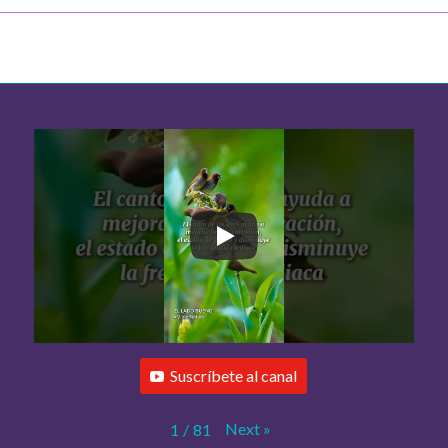
Suscríbete al canal
Next
»
1
/
81