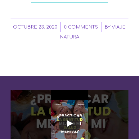
/
/
OCTUBRE 23, 2020
0 COMMENTS
BY
VIAJE
NATURA