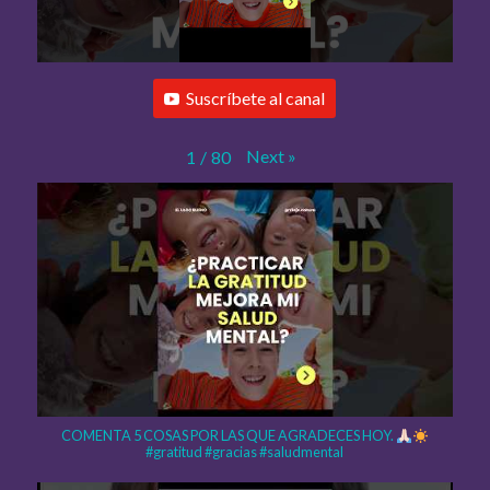
Suscríbete al canal
Next
»
1
/
80
COMENTA 5 COSAS POR LAS QUE AGRADECES HOY.
#gratitud #gracias #saludmental