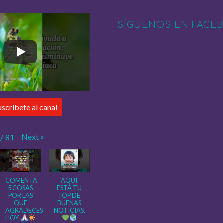
SÍGUENOS EN FACE
uscríbete al canal
Next
»
/
81
COMENTA
AQUÍ
5 COSAS
ESTÁ TU
POR LAS
TOP DE
QUE
BUENAS
AGRADECES
NOTICIAS.
HOY.