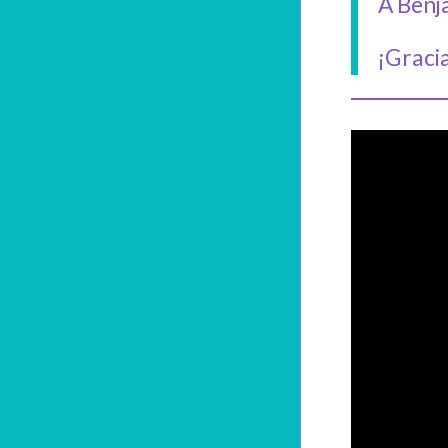
A Benja
¡Gracia