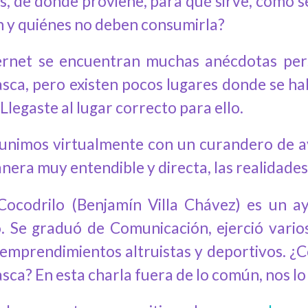
s, de dónde proviene, para qué sirve, cómo 
 y quiénes no deben consumirla?
ernet se encuentran muchas anécdotas per
sca, pero existen pocos lugares donde se ha
Llegaste al lugar correcto para ello.
unimos virtualmente con un curandero de 
era muy entendible y directa, las realidades 
Cocodrilo (Benjamín Villa Chávez) es un 
. Se graduó de Comunicación, ejerció vario
 emprendimientos altruistas y deportivos. ¿C
sca? En esta charla fuera de lo común, nos l