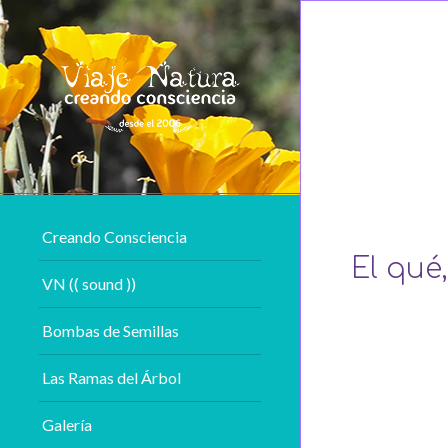
Creando Consciencia
El qué
VN (( sound ))
Bombas de Semillas
Las Ramas del Árbol
Galería