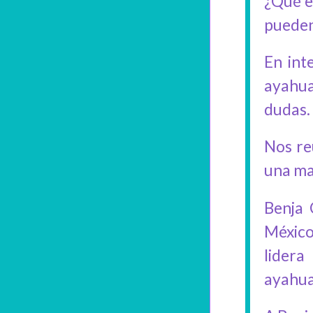
¿Qué e
pueden
En int
ayahua
dudas. 
Nos re
una man
Benja 
México
lidera
ayahua