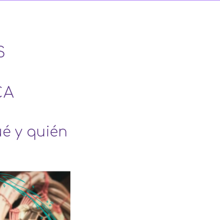
S
CA
ué y quién