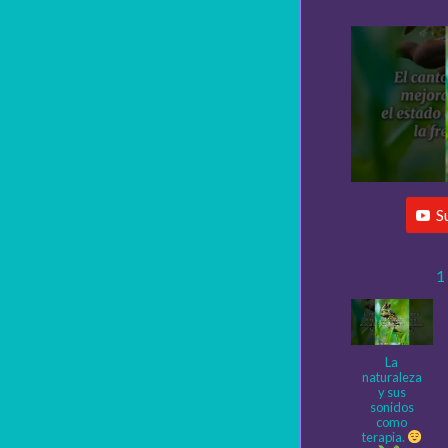
S
1
La
naturaleza
y sus
sonidos
como
terapia.