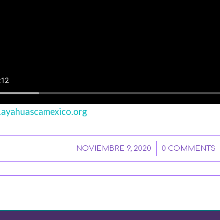
.ayahuascamexico.org
/
/
NOVIEMBRE 9, 2020
0 COMMENTS