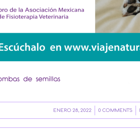
/
/
ENERO 28, 2022
0 COMMENTS