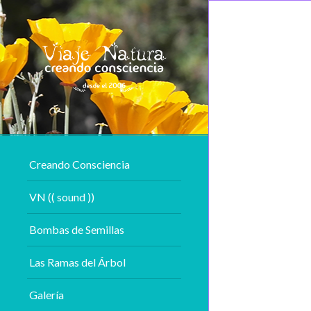
Creando Consciencia
VN (( sound ))
Bombas de Semillas
Las Ramas del Árbol
Galería