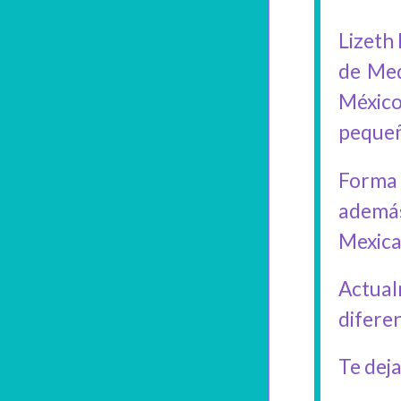
Lizeth
de Med
Méxic
pequeñ
Forma 
además
Mexica
Actual
diferen
Te dej