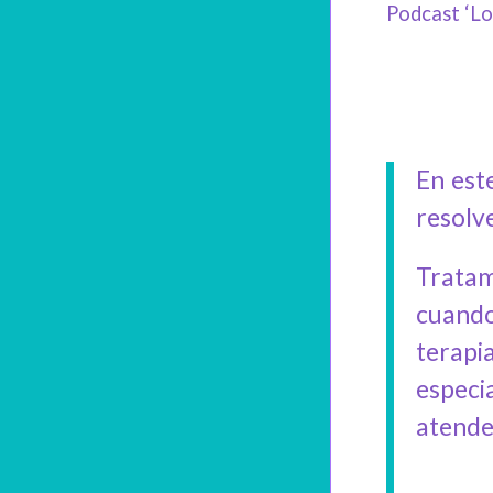
Podcast ‘Lo
En est
resolve
Tratam
cuando
terapi
especi
atender