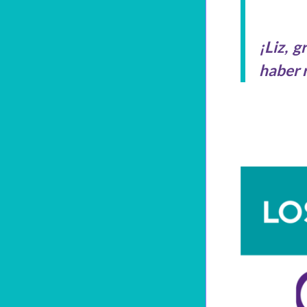
¡Liz, 
haber 