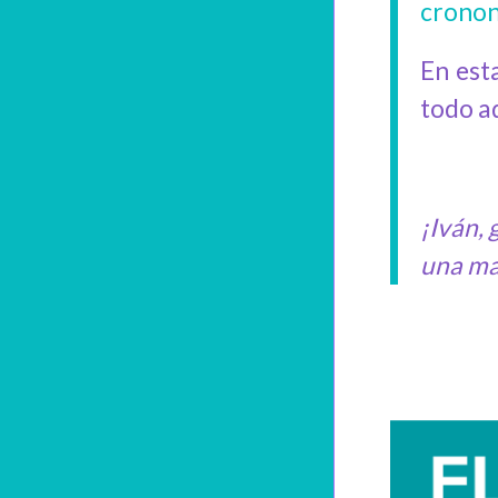
cronon
En est
todo aq
¡Iván,
una ma