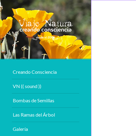
Creando Consciencia
VN (( sound ))
Bombas de Semillas
Las Ramas del Árbol
Galería