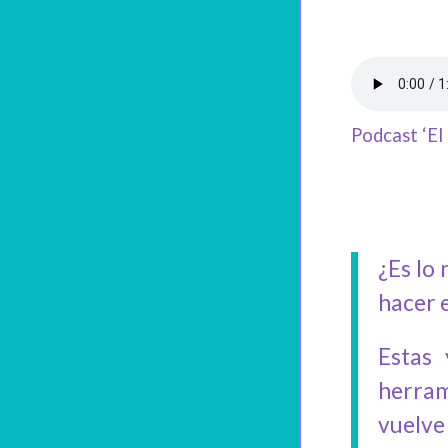
Podcast ‘El 
¿Es lo 
hacer e
Estas
herram
vuelv