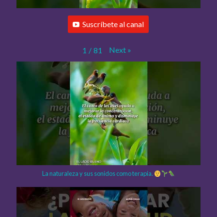
Suscríbete al canal
Next
»
1
/
81
La naturaleza y sus sonidos como terapia.