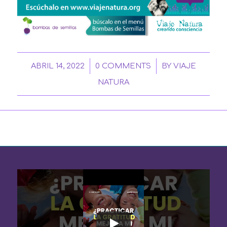
/
/
ABRIL 14, 2022
0 COMMENTS
BY
VIAJE
NATURA