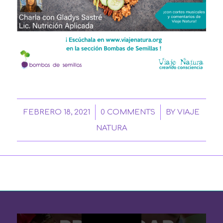
/
/
FEBRERO 18, 2021
0 COMMENTS
BY
VIAJE
NATURA