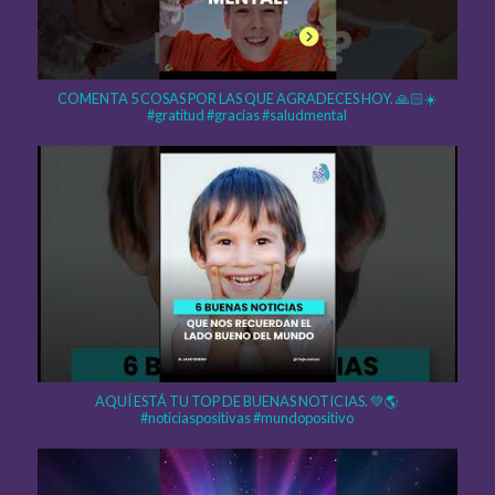
COMENTA 5 COSAS POR LAS QUE AGRADECES HOY. 🙏🏻☀️
#gratitud #gracias #saludmental
AQUÍ ESTÁ TU TOP DE BUENAS NOTICIAS. 💚🌎
#noticiaspositivas #mundopositivo