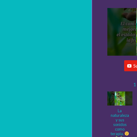
S
1
La
naturaleza
y sus
sonidos
como
terapia.