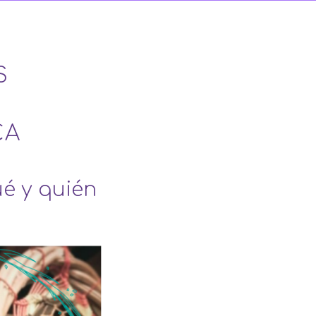
S
CA
ué y quién