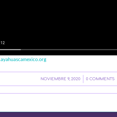
.ayahuascamexico.org
/
/
NOVIEMBRE 9, 2020
0 COMMENTS