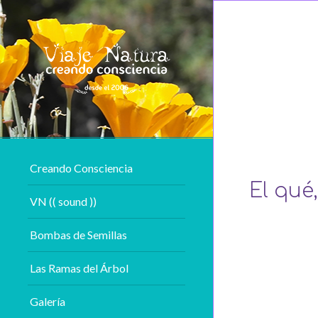
Creando Consciencia
El qué
VN (( sound ))
Bombas de Semillas
Las Ramas del Árbol
Galería