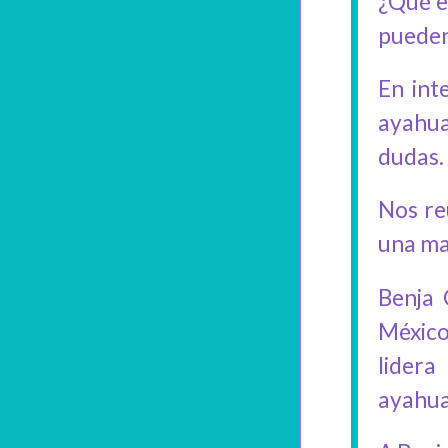
¿Qué e
pueden
En int
ayahua
dudas. 
Nos re
una man
Benja 
México
lidera
ayahua