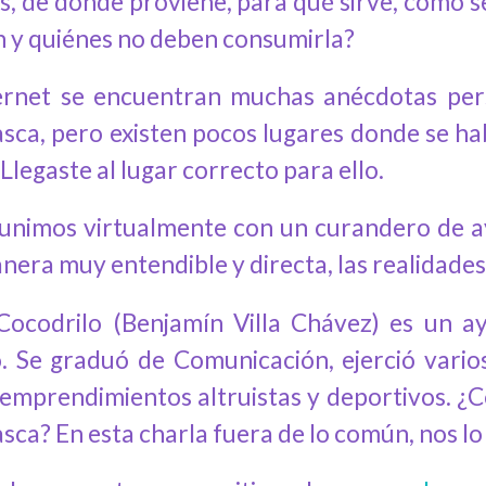
s, de dónde proviene, para qué sirve, cómo 
 y quiénes no deben consumirla?
ernet se encuentran muchas anécdotas per
sca, pero existen pocos lugares donde se ha
Llegaste al lugar correcto para ello.
unimos virtualmente con un curandero de 
era muy entendible y directa, las realidades 
Cocodrilo (Benjamín Villa Chávez) es un 
. Se graduó de Comunicación, ejerció vario
 emprendimientos altruistas y deportivos. ¿C
sca? En esta charla fuera de lo común, nos l