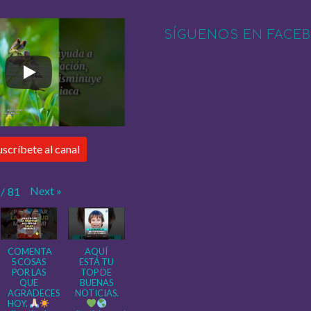
SÍGUENOS EN FACE
uscríbete al canal
Next
»
/
81
COMENTA
AQUÍ
5 COSAS
ESTÁ TU
POR LAS
TOP DE
QUE
BUENAS
AGRADECES
NOTICIAS.
HOY.