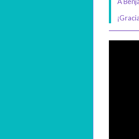
A Benja
¡Gracia