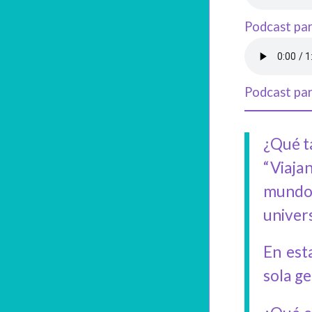
Podcast par
Podcast par
¿Qué t
“Viaja
mundo 
univer
En est
sola ge