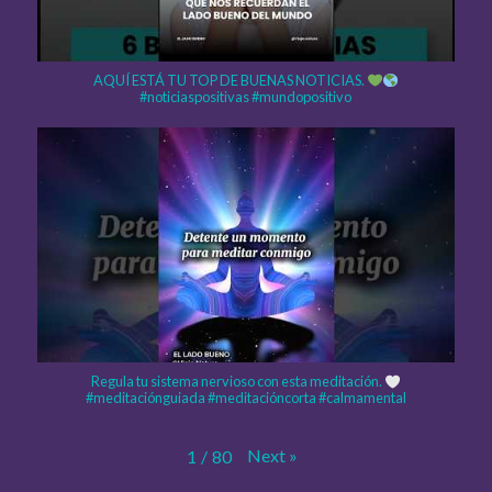
AQUÍ ESTÁ TU TOP DE BUENAS NOTICIAS.
#noticiaspositivas #mundopositivo
Regula tu sistema nervioso con esta meditación.
#meditaciónguiada #meditacióncorta #calmamental
Next
»
1
/
80