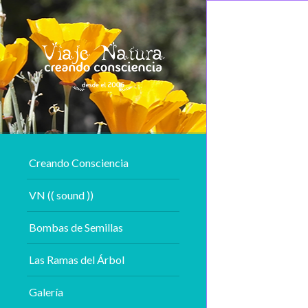
Creando Consciencia
VN (( sound ))
Bombas de Semillas
Las Ramas del Árbol
Galería