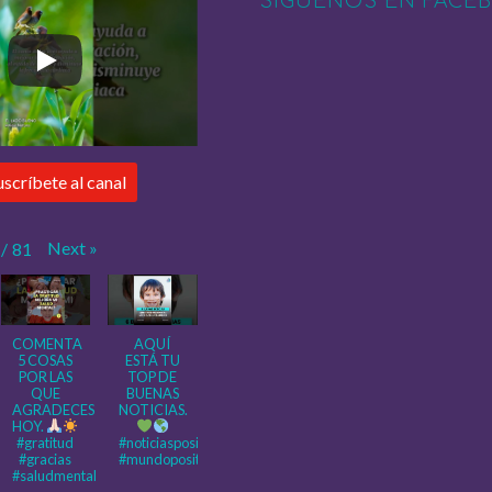
SÍGUENOS EN FACE
uscríbete al canal
Next
»
/
81
COMENTA
AQUÍ
5 COSAS
ESTÁ TU
POR LAS
TOP DE
QUE
BUENAS
AGRADECES
NOTICIAS.
HOY.
#gratitud
#noticiaspositivas
#gracias
#mundopositivo
#saludmental