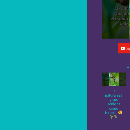
S
1
La
naturaleza
y sus
sonidos
como
terapia.