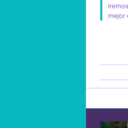
iremos
mejor 