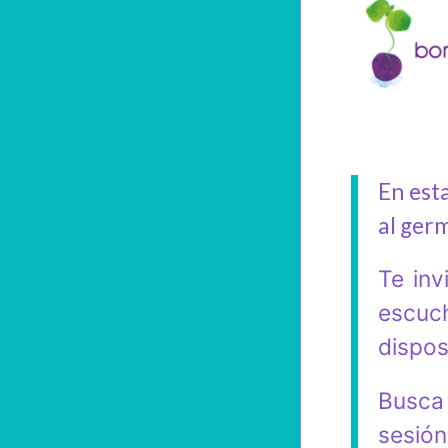
En est
al ger
Te inv
escuc
dispos
Busca 
sesión