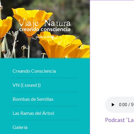
Creando Consciencia
VN (( sound ))
Bombas de Semillas
Las Ramas del Árbol
Podcast ‘La
Galería