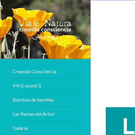
Creando Consciencia
VN (( sound ))
Bombas de Semillas
Las Ramas del Árbol
Galería