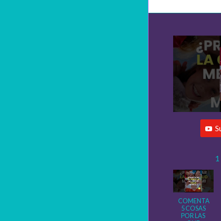
S
1
COMENTA
5 COSAS
POR LAS