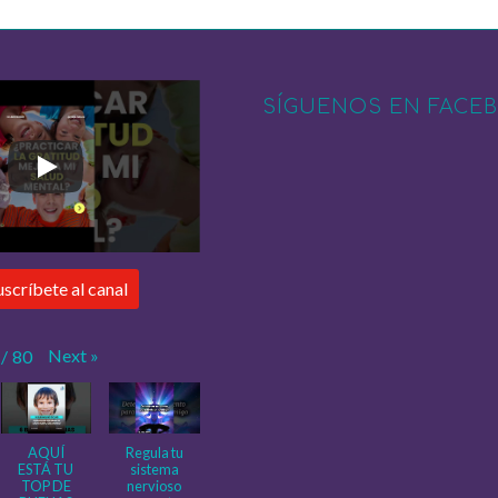
SÍGUENOS EN FACE
uscríbete al canal
Next
»
/
80
AQUÍ
Regula tu
ESTÁ TU
sistema
TOP DE
nervioso