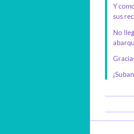
Y como
sus re
No lle
abarqu
Gracia
¡Suban